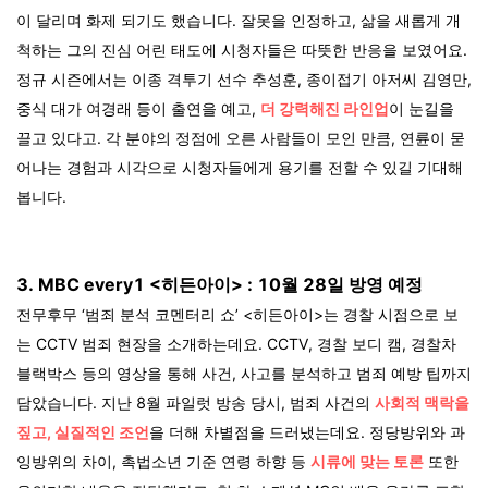
이 달리며 화제 되기도 했습니다. 잘못을 인정하고, 삶을 새롭게 개
척하는 그의 진심 어린 태도에 시청자들은 따뜻한 반응을 보였어요.
정규 시즌에서는 이종 격투기 선수 추성훈, 종이접기 아저씨 김영만,
중식 대가 여경래 등이 출연을 예고,
더 강력해진 라인업
이 눈길을
끌고 있다고.
각 분야의 정점에 오른 사람들이 모인 만큼, 연륜이 묻
어나는 경험과 시각으로 시청자들에게 용기를 전할 수 있길 기대해
봅니다.
3.
MBC every1 <히든아이> : 10월 28일 방영 예정
전무후무 ‘범죄 분석 코멘터리 쇼’ <히든아이>는 경찰 시점으로 보
는 CCTV 범죄 현장을 소개하는데요. CCTV, 경찰 보디 캠, 경찰차
블랙박스 등의 영상을 통해 사건, 사고를 분석하고 범죄 예방 팁까지
담았습니다. 지난 8월 파일럿 방송 당시, 범죄 사건의
사회적 맥락을
짚고, 실질적인 조언
을 더해 차별점을 드러냈는데요. 정당방위와 과
잉방위의 차이, 촉법소년 기준 연령 하향 등
시류에 맞는 토론
또한