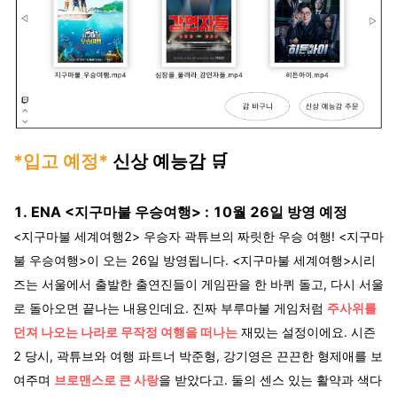
*입고 예정*
신상 예능감
🛒
1.
ENA <지구마불 우승여행> : 10월 26일 방영 예정
<지구마불 세계여행2> 우승자 곽튜브의 짜릿한 우승 여행! <지구마
불 우승여행>이 오는 26일 방영됩니다. <지구마불 세계여행>시리
즈는 서울에서 출발한 출연진들이 게임판을 한 바퀴 돌고, 다시 서울
로 돌아오면 끝나는 내용인데요. 진짜 부루마불 게임처럼
주사위를
던져 나오는 나라로 무작정 여행을 떠나는
재밌는 설정이에요. 시즌
2 당시, 곽튜브와 여행 파트너 박준형, 강기영은 끈끈한 형제애를 보
여주며
브로맨스로 큰 사랑
을 받았다고. 둘의 센스 있는 활약과 색다