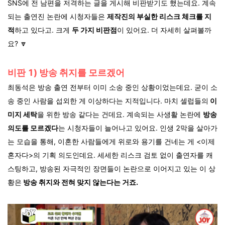
SNS에 전 남편을 저격하는 글을 게시해 비판받기도 했는데요. 계속
되는 출연진 논란에 시청자들은
제작진의 부실한 리스크 체크를 지
적
하고 있다고. 크게
두 가지 비판점
이 있어요. 더 자세히 살펴볼까
요?
🔽
비판 1) 방송 취지를 모르겠어
최동석은 방송 출연 전부터 이미 소송 중인 상황이었는데요. 굳이 소
송 중인 사람을 섭외한 게 이상하다는 지적입니다. 마치 셀럽들의
이
미지 세탁
을 위한 방송 같다는 건데요. 계속되는 사생활 논란에
방송
의도를 모르겠다
는 시청자들이 늘어나고 있어요. 인생 2막을 살아가
는 모습을 통해, 이혼한 사람들에게 위로와 용기를 건네는 게 <이제
혼자다>의 기획 의도인데요. 세세한 리스크 검토 없이 출연자를 캐
스팅하고, 방송된 자극적인 장면들이 논란으로 이어지고 있는 이 상
황은
방송 취지와 전혀 맞지 않는다는 거죠.