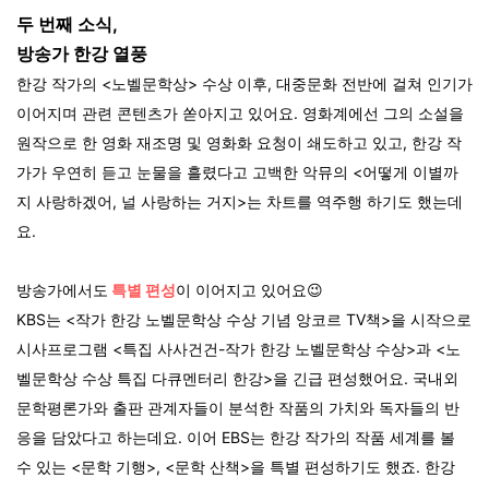
두 번째 소식,
방송가 한강 열풍
한강 작가의 <노벨문학상> 수상 이후, 대중문화 전반에 걸쳐 인기가
이어지며 관련 콘텐츠가 쏟아지고 있어요. 영화계에선 그의 소설을
원작으로 한 영화 재조명 및 영화화 요청이 쇄도하고 있고, 한강 작
가가 우연히 듣고 눈물을 흘렸다고 고백한 악뮤의 <어떻게 이별까
지 사랑하겠어, 널 사랑하는 거지>는 차트를 역주행 하기도 했는데
요.
방송가에서도
특별 편성
이 이어지고 있어요😉
KBS는 <작가 한강 노벨문학상 수상 기념 앙코르 TV책>을 시작으로
시사프로그램 <특집 사사건건-작가 한강 노벨문학상 수상>과 <노
벨문학상 수상 특집 다큐멘터리 한강>을 긴급 편성했어요. 국내외
문학평론가와 출판 관계자들이 분석한 작품의 가치와 독자들의 반
응을 담았다고 하는데요. 이어
EBS는 한강 작가의 작품 세계를 볼
수 있는 <문학 기행>, <문학 산책>을 특별 편성하기도 했죠. 한강