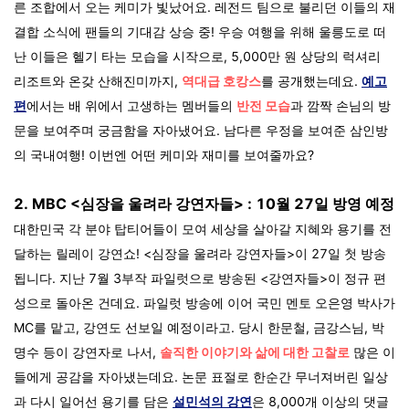
른 조합에서 오는 케미가 빛났어요. 레전드 팀으로 불리던 이들의 재
결합 소식에 팬들의 기대감 상승 중! 우승 여행을 위해 울릉도로 떠
난 이들은 헬기 타는 모습을 시작으로, 5,000만 원 상당의 럭셔리
리조트와 온갖 산해진미까지,
역대급 호캉스
를 공개했는데요.
예고
편
에서는 배 위에서 고생하는 멤버들의
반전 모습
과 깜짝 손님의 방
문을 보여주며 궁금함을 자아냈어요. 남다른 우정을 보여준 삼인방
의 국내여행! 이번엔 어떤 케미와 재미를 보여줄까요?
2.
MBC <심장을 울려라 강연자들> : 10월 27일 방영 예정
대한민국 각 분야 탑티어들이 모여 세상을 살아갈 지혜와 용기를 전
달하는 릴레이 강연쇼! <심장을 울려라 강연자들>이 27일 첫 방송
됩니다. 지난 7월 3부작 파일럿으로 방송된 <강연자들>이 정규 편
성으로 돌아온 건데요. 파일럿 방송에 이어 국민 멘토 오은영 박사가
MC를 맡고, 강연도 선보일 예정이라고. 당시 한문철, 금강스님, 박
명수 등이 강연자로 나서,
솔직한 이야기와 삶에 대한 고찰로
많은 이
들에게 공감을 자아냈는데요. 논문 표절로 한순간 무너져버린 일상
과 다시 일어선 용기를 담은
설민석의 강연
은
8,000개 이상의 댓글