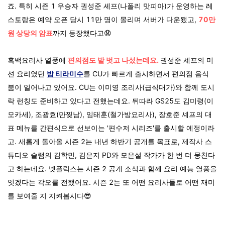
죠. 특히 시즌 1 우승자 권성준 셰프(나폴리 맛피아)가 운영하는 레
스토랑은 예약 오픈 당시 11만 명이 몰리며 서버가 다운됐고,
70만
원 상당의 암표
까지 등장했다고😧
흑백요리사 열풍에
편의점도 발 벗고 나섰는데요.
권성준 셰프의 미
션 요리였던
밤 티라미수
를 CU가 빠르게 출시하면서 편의점 음식
붐이 일어나고 있어요. CU는 이미영 조리사(급식대가)와 함께 도시
락 런칭도 준비하고 있다고 전했는데요. 뒤따라 GS25도 김미령(이
모카세), 조광효(만찢남), 임태훈(철가방요리사), 장호준 셰프의 대
표 메뉴를 간편식으로 선보이는 '편수저 시리즈'를 출시할 예정이라
고.
새롭게 돌아올 시즌 2는
내년 하반기 공개를 목표로, 제작사 스
튜디오 슬램의 김학민, 김은지 PD와 모은설 작가가 한 번 더 뭉친다
고 하는데요. 넷플릭스는 시즌 2 공개 소식과 함께 요리 예능 열풍을
잇겠다는 각오를 전했어요. 시즌 2는 또 어떤 요리사들로 어떤 재미
를 보여줄 지 지켜봅시다😎